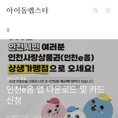
본문 바로가기
아이돌랩스타
홈
카테고리 없음
인천e음 앱 다운로드 및 카드
신청
by 혜택연구소장
2024. 6. 22.